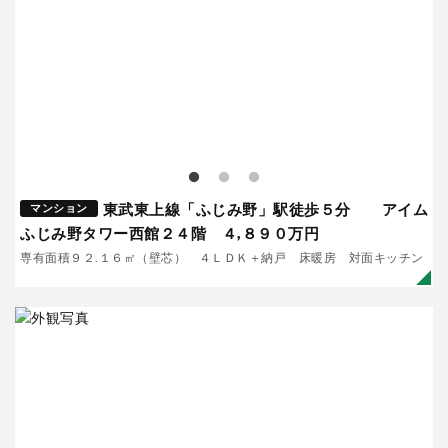
東武東上線「ふじみ野」駅徒歩５分 アイム
マンション
ふじみ野タワー西館２４階 ４,８９０万円
専有面積９２.１６㎡（壁芯） ４ＬＤＫ＋納戸 床暖房 対面キッチン